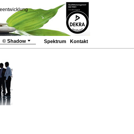
eentwicklung
© Shadow
Spektrum
Kontakt
Startseite
@
Bilder
Module
Programme
Download's