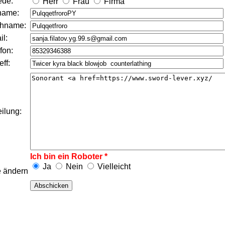
ede:
Herr
Frau
Firma
name:
hname:
l:
fon:
eff:
eilung:
Ich bin ein Roboter *
Ja
Nein
Vielleicht
e ändern