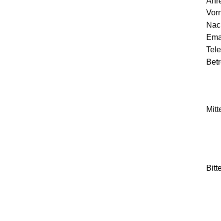
Anr
Vor
Nac
Emai
Tele
Betr
Mitt
Bitt