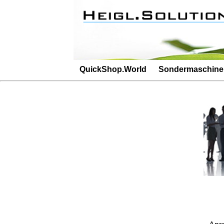
Besucherz�hler: 2674Besucherz�hler: 382
QuickShop.World
Sondermaschin