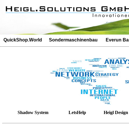
Besucherz�hler: 5625Besucherz�hler: 294
QuickShop.World
Sondermaschinenbau
Everun B
Shadow System
LetsHelp
Heigl Design